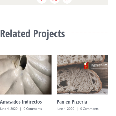
Facebook
X
WhatsApp
Related Projects
La Foccaccia
Pizza en Sartén
P
(Padellino)
June 4, 2020
|
0 Comments
F