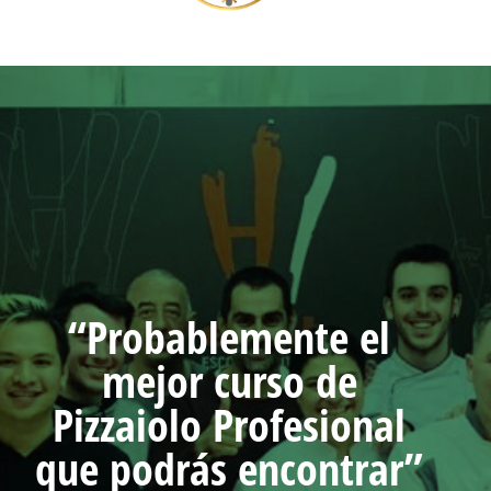
“Sin secretos. Todo lo
“Probablemente el
que necesitas para
mejor curso de
Pizzaiolo Profesional
convertirte en un
que podrás encontrar”
auténtico profesional